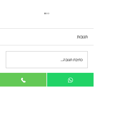
תגובות
בחירת דלתות פנים לבית
כתיבת תגובה...
צרו קשר
סניף חיפה והצפון
ההסתדרות 2 פינת מקלף 2 צ'ק פוסט חיפה.
טל. 04-6969869
מייל Dlatot.com@gmail.com
סניף השרון ומחסן לוגיסטי