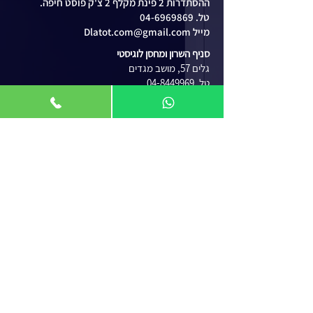
ההסתדרות 2 פינת מקלף 2 צ'ק פוסט חיפה.
טל. 04-6969869
מייל Dlatot.com@gmail.com
סניף השרון ומחסן לוגיסטי
גלים 57, מושב מגדים
טל. 04-8449969
ניווט באתר
IT'S MAGIC
WOW
VERY SPECIAL
THE ZED
WE SLIDE
REAL STEEL
LOUVRE
פרזול
עודפים