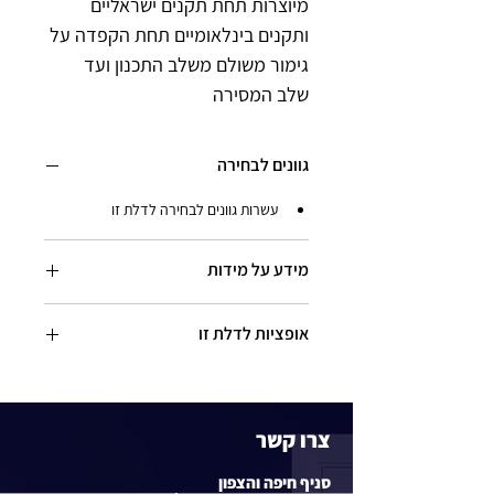
מיוצרות תחת תקנים ישראליים 
ותקנים בינלאומיים תחת הקפדה על 
גימור משולם משלב התכנון ועד 
שלב המסירה
גוונים לבחירה
עשרות גוונים לבחירה לדלת זו
מידע על מידות
מידת הדלתות סטנדרט (לכנף הדלת)
אופציות לדלת זו
  עד 980 מ"מ לרוחב ו 2030 מ"מ לגובה  
מידות הדלת בתוספת תשלום
 - 990 מ"מ 
ניתן ליישם דלת זו כדלת בקו אפס עם צירם 
לרוחב ומ 2040 מ"מ לגובה
סמויים וכן עם קבוע עליון או צדדי - לפי תכנית 
- ניתן להזמין דלתות עד 1960 מ"מ רוחב ועד 
מבוקשת
גובה של 2900 מ"מ
צרו קשר
סניף חיפה והצפון