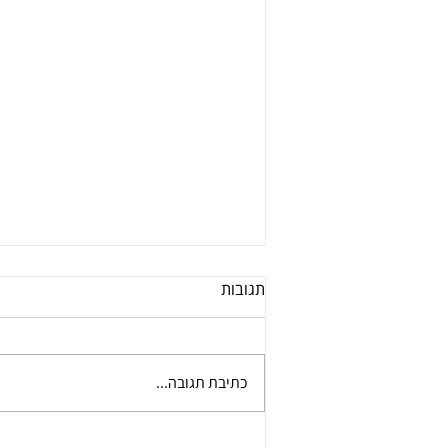
תגובות
כתיבת תגובה...
דלתות כניסה במבצע